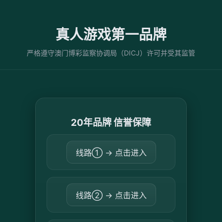
真人游戏第一品牌
严格遵守澳门博彩监察协调局（DICJ）许可并受其监管
20年品牌 信誉保障
线路① → 点击进入
线路② → 点击进入